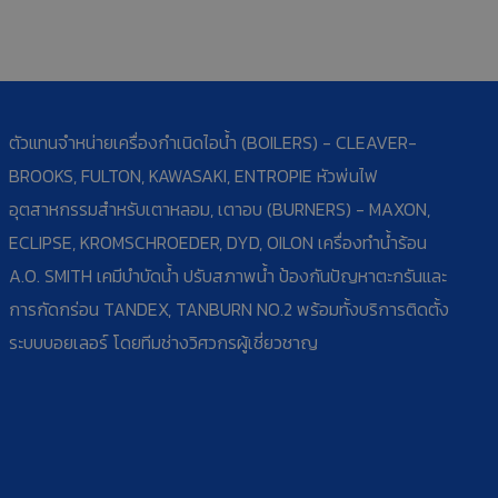
ตัวแทนจำหน่ายเครื่องกำเนิดไอน้ำ (BOILERS) - CLEAVER-
BROOKS, FULTON, KAWASAKI, ENTROPIE หัวพ่นไฟ
อุตสาหกรรมสำหรับเตาหลอม, เตาอบ (BURNERS) - MAXON,
ECLIPSE, KROMSCHROEDER, DYD, OILON เครื่องทำน้ำร้อน
A.O. SMITH เคมีบำบัดน้ำ ปรับสภาพน้ำ ป้องกันปัญหาตะกรันและ
การกัดกร่อน TANDEX, TANBURN NO.2 พร้อมทั้งบริการติดตั้ง
ระบบบอยเลอร์ โดยทีมช่างวิศวกรผู้เชี่ยวชาญ