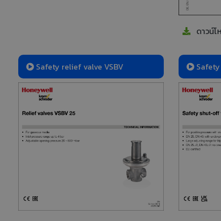
ดาวน์โ
Safety relief valve VSBV
Safety
valves JS