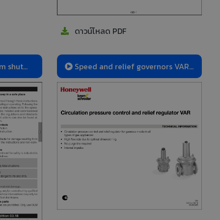
ดาวน์โหลด PDF
am shut
Speed and relief governors VAR,
GAR