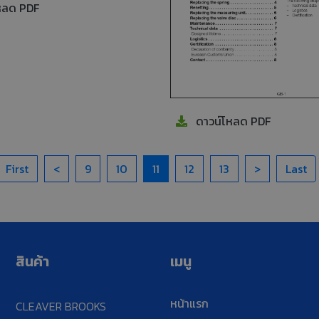
หลด PDF
ดาวน์โหลด PDF
First
<
9
10
11
12
13
>
Last
สินค้า
เมนู
หน้าแรก
CLEAVER BROOKS