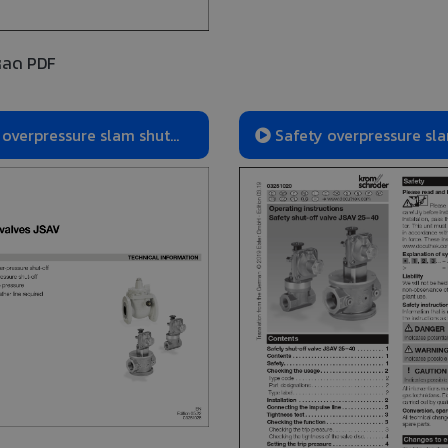
หลด PDF
 overpressure slam shut
Safety overpressure sl
AV
valves JSAV