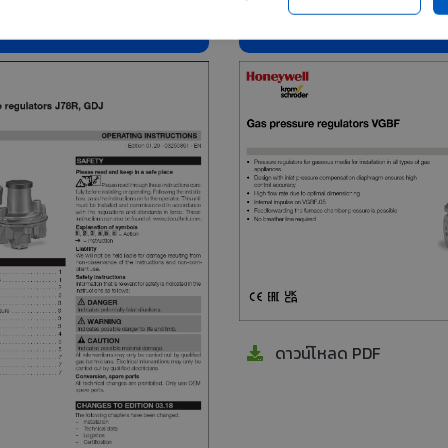
ors for gas J78R
Governors for gas VGBF
ดาวน์โหลด PDF