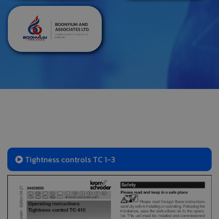
Tightness controls TC 1-3