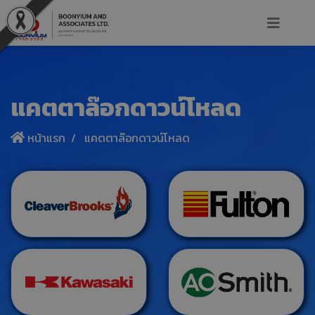
แคตตาล๊อกดาวน์โหลด
หน้าแรก
แคตตาล๊อกดาวน์โหลด