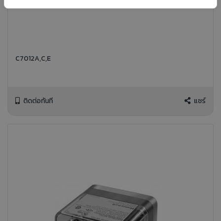
C7012A,C,E
ติดต่อทันที
แชร์