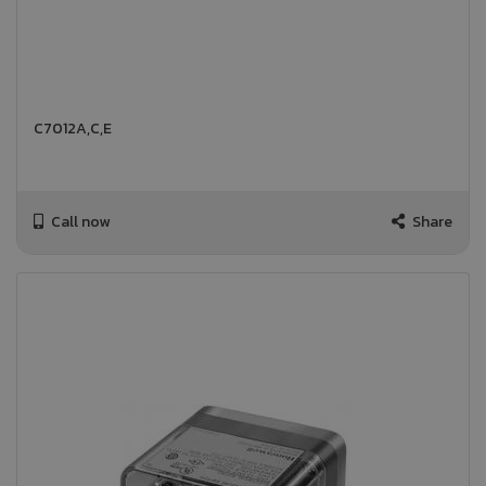
C7012A,C,E
Call now
Share