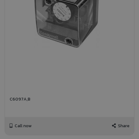
C6097A,B
Call now
Share