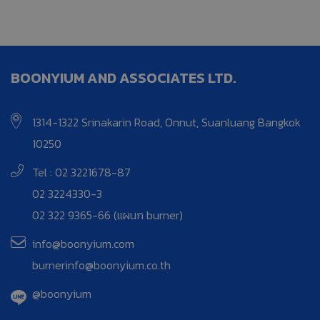
BOONYIUM AND ASSOCIATES LTD.
1314-1322 Srinakarin Road, Onnut, Suanluang Bangkok
10250
Tel : 02 3221678-87
02 3224330-3
02 322 9365-66 (แผนก burner)
info@boonyium.com
burnerinfo@boonyium.co.th
@boonyium