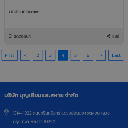
LRSP-HC Burner
ติดต่อทันที
แชร์
First
<
2
3
4
5
6
>
Last
บริษัท บุญเยี่ยมและสหาย จำกัด
1314-1322 ถนนศรีนครินทร์ แขวงอ่อนนุช เขตสวนหลวง
กรุงเทพมหานคร 10250