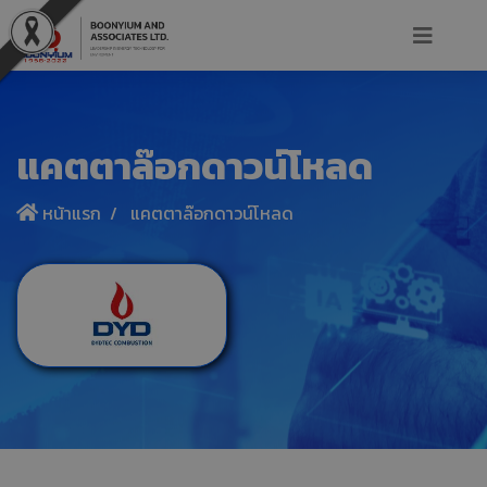
แคตตาล๊อกดาวน์โหลด
หน้าแรก
แคตตาล๊อกดาวน์โหลด