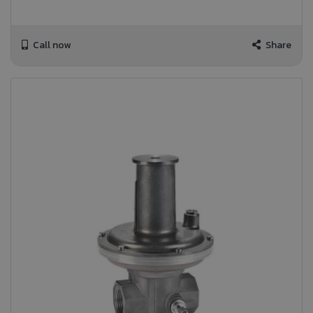
Call now
Share