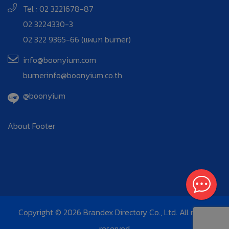
Tel : 02 3221678-87
02 3224330-3
02 322 9365-66 (แผนก burner)
info@boonyium.com
burnerinfo@boonyium.co.th
@boonyium
About Footer
Copyright © 2026 Brandex Directory Co., Ltd. All rights
reserved