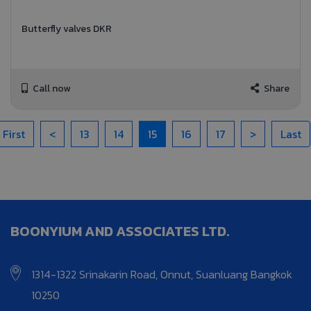
Butterfly valves DKR
Call now
Share
First
<
13
14
15
16
17
>
Last
BOONYIUM AND ASSOCIATES LTD.
1314-1322 Srinakarin Road, Onnut, Suanluang Bangkok
10250