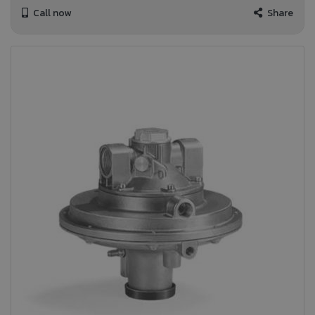
Call now
Share