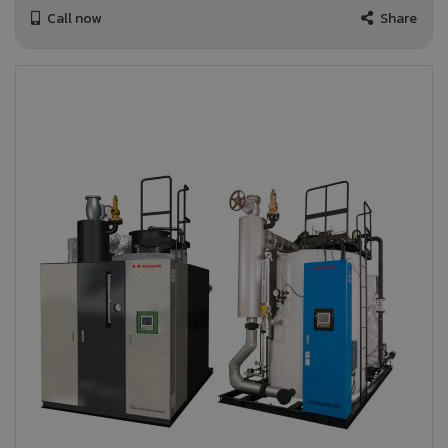
Call now
Share