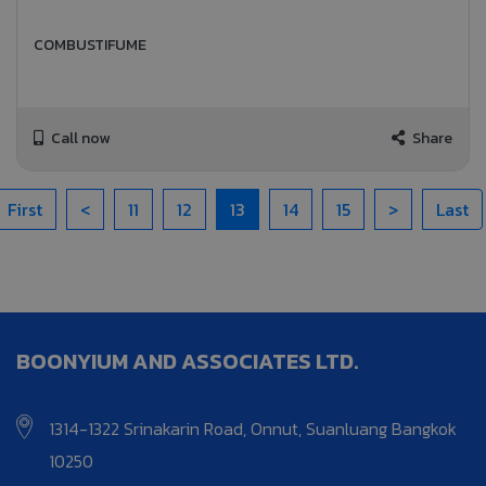
COMBUSTIFUME
Call now
Share
First
<
11
12
13
14
15
>
Last
BOONYIUM AND ASSOCIATES LTD.
1314-1322 Srinakarin Road, Onnut, Suanluang Bangkok
10250