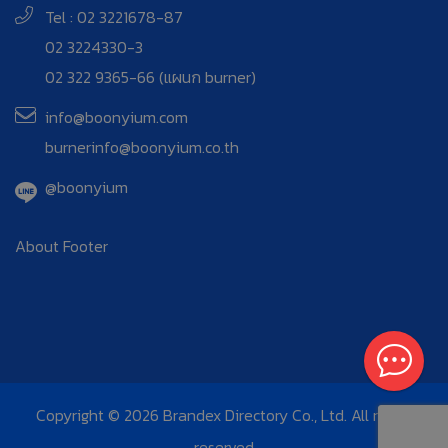
Tel : 02 3221678-87
02 3224330-3
02 322 9365-66 (แผนก burner)
info@boonyium.com
burnerinfo@boonyium.co.th
@boonyium
About Footer
Copyright © 2026 Brandex Directory Co., Ltd. All rights
reserved