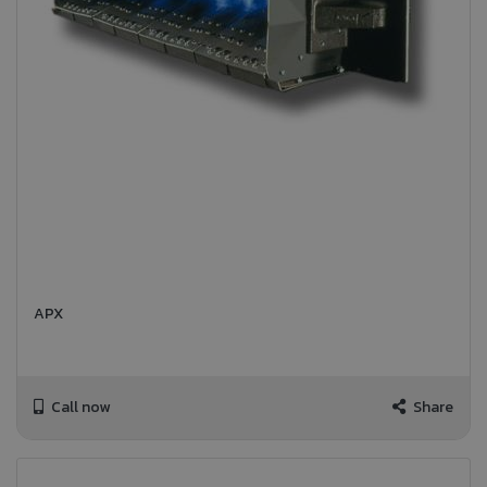
APX
Call now
Share