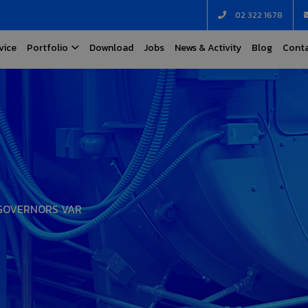
02 322 1678
vice
Portfolio
Download
Jobs
News & Activity
Blog
Conta
 GOVERNORS VAR