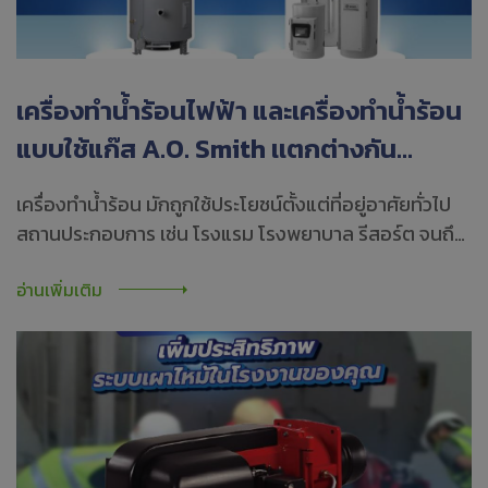
เครื่องทำน้ำร้อนไฟฟ้า และเครื่องทำน้ำร้อน
แบบใช้แก๊ส A.O. Smith เเตกต่างกัน
อย่างไร?
เครื่องทำน้ำร้อน มักถูกใช้ประโยชน์ตั้งแต่ที่อยู่อาศัยทั่วไป
สถานประกอบการ เช่น โรงแรม โรงพยาบาล รีสอร์ต จนถึง
โรงงานอุตสาหกรรมใหญ่ๆ บางประเภท ซึ่งในปัจจุบัน
อ่านเพิ่มเติม
เครื่องทำน้ำร้อนได้พัฒนามาเป็นชนิดแบบใช้ไฟฟ้า และแบบ
ใช้แก๊ส ซึ่งแต่ละแบบก็จะมีข้อดีและข้อจำกัดบางอย