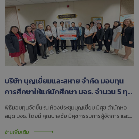
บริษัท บุญเยี่ยมและสหาย จำกัด มอบทุน
การศึกษาให้แก่นักศึกษา มจธ. จำนวน 5 ทุน
รวมมูลค่า 100,000 บาท สนับสนุนเยาวชน
พิธีมอบทุนจัดขึ้น ณ ห้องประชุมบุญเยี่ยม มีศุข สำนักหอ
ไทยให้มีโอกาสทางการศึกษาอย่างต่อเนื่อง
สมุด มจธ. โดยมี คุณปาลชัย มีศุข กรรมการผู้จัดการ และ
คุณพจน์ สัจจวาณิชย์ รองประธานกรรมการ เป็นผู้มอบทุน
อ่านเพิ่มเติม