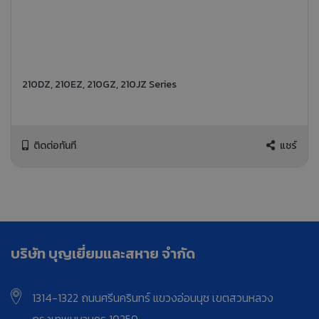
210DZ, 210EZ, 210GZ, 210JZ Series
ติดต่อทันที
แชร์
บริษัท บุญเยี่ยมและสหาย จำกัด
1314-1322 ถนนศรีนครินทร์ แขวงอ่อนนุช เขตสวนหลวง