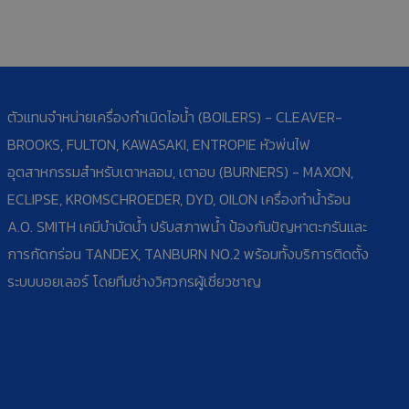
ตัวแทนจำหน่ายเครื่องกำเนิดไอน้ำ (BOILERS) - CLEAVER-
BROOKS, FULTON, KAWASAKI, ENTROPIE หัวพ่นไฟ
อุตสาหกรรมสำหรับเตาหลอม, เตาอบ (BURNERS) - MAXON,
ECLIPSE, KROMSCHROEDER, DYD, OILON เครื่องทำน้ำร้อน
A.O. SMITH เคมีบำบัดน้ำ ปรับสภาพน้ำ ป้องกันปัญหาตะกรันและ
การกัดกร่อน TANDEX, TANBURN NO.2 พร้อมทั้งบริการติดตั้ง
ระบบบอยเลอร์ โดยทีมช่างวิศวกรผู้เชี่ยวชาญ