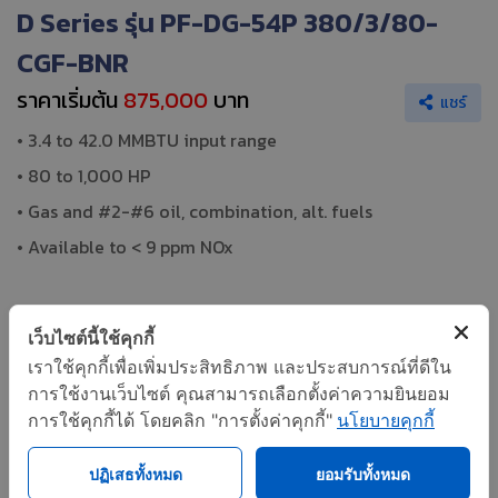
D Series รุ่น PF-DG-54P 380/3/80-
CGF-BNR
ราคาเริ่มต้น
875,000
บาท
แชร์
• 3.4 to 42.0 MMBTU input range
• 80 to 1,000 HP
• Gas and #2-#6 oil, combination, alt. fuels
• Available to < 9 ppm NOx
เว็บไซต์นี้ใช้คุกกี้
The ProFire® D series forced draft design allows for
เราใช้คุกกี้เพื่อเพิ่มประสิทธิภาพ และประสบการณ์ที่ดีใน
trouble-free and superior efficiency across a wide range
การใช้งานเว็บไซต์ คุณสามารถเลือกตั้งค่าความยินยอม
การใช้คุกกี้ได้ โดยคลิก "การตั้งค่าคุกกี้"
นโยบายคุกกี้
of applications.
ปฏิเสธทั้งหมด
ยอมรับทั้งหมด
รูปเพิ่มเติม