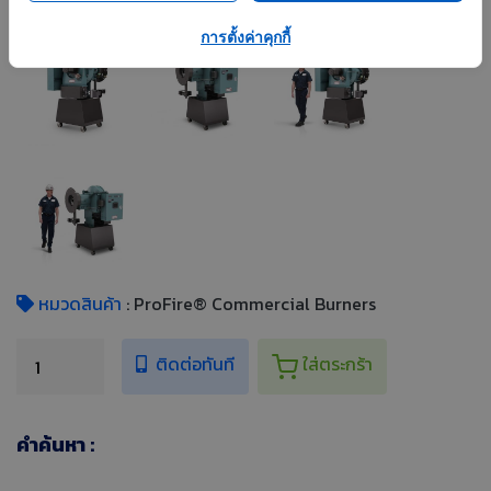
การตั้งค่าคุกกี้
หมวดสินค้า
: ProFire® Commercial Burners
ติดต่อทันที
ใส่ตระกร้า
คำค้นหา :