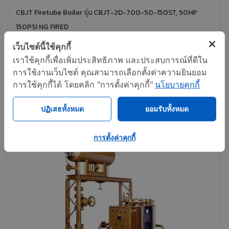
CBJT Firetube Boiler รุ่น CBJT-2D-700-50-150ST, 50HP
150PSI NG FIRED
เว็บไซต์นี้ใช้คุกกี้
ติดต่อทันที
แชร์
เราใช้คุกกี้เพื่อเพิ่มประสิทธิภาพ และประสบการณ์ที่ดีใน
การใช้งานเว็บไซต์ คุณสามารถเลือกตั้งค่าความยินยอม
การใช้คุกกี้ได้ โดยคลิก "การตั้งค่าคุกกี้"
นโยบายคุกกี้
ปฏิเสธทั้งหมด
ยอมรับทั้งหมด
การตั้งค่าคุกกี้