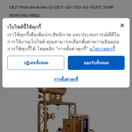
CBJT Firetube Boiler รุ่น CBJT-2D-700-50-150ST, 50HP
150PSI NG FIRED
เว็บไซต์นี้ใช้คุกกี้
ติดต่อทันที
แชร์
เราใช้คุกกี้เพื่อเพิ่มประสิทธิภาพ และประสบการณ์ที่ดีใน
การใช้งานเว็บไซต์ คุณสามารถเลือกตั้งค่าความยินยอม
การใช้คุกกี้ได้ โดยคลิก "การตั้งค่าคุกกี้"
นโยบายคุกกี้
ปฏิเสธทั้งหมด
ยอมรับทั้งหมด
การตั้งค่าคุกกี้