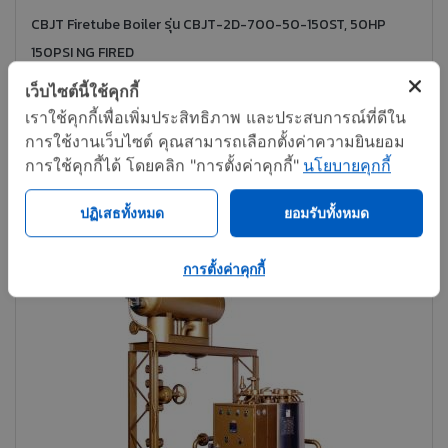
CBJT Firetube Boiler รุ่น CBJT-2D-700-50-150ST, 50HP
150PSI NG FIRED
เว็บไซต์นี้ใช้คุกกี้
ติดต่อทันที
แชร์
เราใช้คุกกี้เพื่อเพิ่มประสิทธิภาพ และประสบการณ์ที่ดีใน
การใช้งานเว็บไซต์ คุณสามารถเลือกตั้งค่าความยินยอม
การใช้คุกกี้ได้ โดยคลิก "การตั้งค่าคุกกี้"
นโยบายคุกกี้
ปฏิเสธทั้งหมด
ยอมรับทั้งหมด
การตั้งค่าคุกกี้