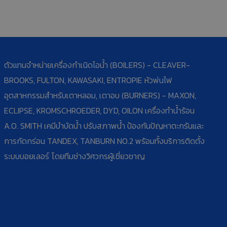
ตัวแทนจำหน่ายเครื่องกำเนิดไอน้ำ (BOILERS) - CLEAVER-
BROOKS, FULTON, KAWASAKI, ENTROPIE หัวพ่นไฟ
อุตสาหกรรมสำหรับเตาหลอม, เตาอบ (BURNERS) - MAXON,
ECLIPSE, KROMSCHROEDER, DYD, OILON เครื่องทำน้ำร้อน
A.O. SMITH เคมีบำบัดน้ำ ปรับสภาพน้ำ ป้องกันปัญหาตะกรันและ
การกัดกร่อน TANDEX, TANBURN NO.2 พร้อมทั้งบริการติดตั้ง
ระบบบอยเลอร์ โดยทีมช่างวิศวกรผู้เชี่ยวชาญ