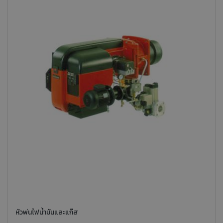
หัวพ่นไฟน้ำมันและแก๊ส