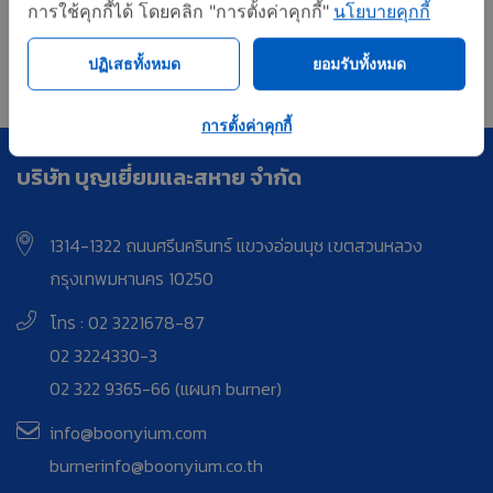
การใช้คุกกี้ได้ โดยคลิก "การตั้งค่าคุกกี้"
นโยบายคุกกี้
First
<
17
18
19
ปฏิเสธทั้งหมด
ยอมรับทั้งหมด
การตั้งค่าคุกกี้
บริษัท บุญเยี่ยมและสหาย จำกัด
1314-1322 ถนนศรีนครินทร์ แขวงอ่อนนุช เขตสวนหลวง
กรุงเทพมหานคร 10250
โทร : 02 3221678-87
02 3224330-3
02 322 9365-66 (แผนก burner)
info@boonyium.com
burnerinfo@boonyium.co.th