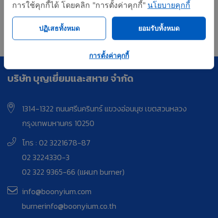
การใช้คุกกี้ได้ โดยคลิก "การตั้งค่าคุกกี้"
นโยบายคุกกี้
First
<
17
18
19
ปฏิเสธทั้งหมด
ยอมรับทั้งหมด
การตั้งค่าคุกกี้
บริษัท บุญเยี่ยมและสหาย จำกัด
1314-1322 ถนนศรีนครินทร์ แขวงอ่อนนุช เขตสวนหลวง
กรุงเทพมหานคร 10250
โทร : 02 3221678-87
02 3224330-3
02 322 9365-66 (แผนก burner)
info@boonyium.com
burnerinfo@boonyium.co.th