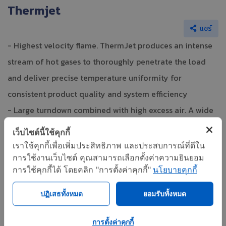
Thermjet
แชร์
- Highest velocity flame. ThermJet produces an intense
stream of hot gases to thoroughly penetrate the load
and deliver precise temperature uniformity for
consistent product quality and system efficiency
- Large turndown combined with high excess air. A wide
turndown range with high excess air means ThermJet
เว็บไซต์นี้ใช้คุกกี้
delivers high velocity benefits and efficiencies across its
เราใช้คุกกี้เพื่อเพิ่มประสิทธิภาพ และประสบการณ์ที่ดีใน
การใช้งานเว็บไซต์ คุณสามารถเลือกตั้งค่าความยินยอม
operating range
การใช้คุกกี้ได้ โดยคลิก "การตั้งค่าคุกกี้"
นโยบายคุกกี้
- Dependable ignition. With ThermJet you can light
anywhere in the ignition range with no pilot required
ปฏิเสธทั้งหมด
ยอมรับทั้งหมด
- Customization with packaged convenience. All
ThermJet components have been pre-engineered to
การตั้งค่าคุกกี้