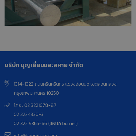
บริษัท บุญเยี่ยมและสหาย จำกัด
1314-1322 ถนนศรีนครินทร์ แขวงอ่อนนุช เขตสวนหลวง
กรุงเทพมหานคร 10250
โทร : 02 3221678-87
02 3224330-3
02 322 9365-66 (แผนก burner)
info@boonyium.com