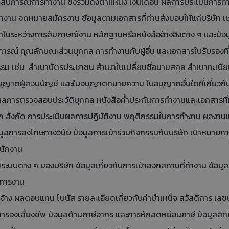
ะสบการณ์การทำงาน ซึ่งรวมถึงตำแหน่ง เงินเดือน ผลการประเมินการ
ทำงาน จดหมายสมัครงาน ข้อมูลตามเอกสารที่ท่านส่งมอบให้แก่บริษัท เ
ษัทในระหว่างการสัมภาษณ์งาน หลักฐานหรือหนังสืออ้างอิงต่าง ๆ และข้อ
การณ์ คุณลักษณะส่วนบุคคล การทำงานกับผู้อื่น และเอกสารใบรับรองท
รม เช่น สำเนาบัตรประชาชน สำเนาใบเปลี่ยนชื่อนามสกุล สำเนาทะเบ
ใบอนุญาตผู้สอบบัญชี และใบอนุญาตทนายความ ใบอนุญาตอื่นใดที่เกี่ยว
ผลการตรวจสอบประวัติบุคคล หนังสือค้ำประกันการทำงานและเอกสารที่มี
งกัด การประเมินผลการปฏิบัติงาน พฤติกรรมในการทำงาน ผลงานและ/หรือ
ูลการลงโทษทางวินัย ข้อมูลการเข้าร่วมกิจกรรมกับบริษัท เป้าหมายก
พนักงาน
บต่าง ๆ ของบริษัท ข้อมูลเกี่ยวกับการเข้าออกสถานที่ทำงาน ข้อมูลเก
ที่การงาน
าง ผลตอบแทน โบนัส รายละเอียดเกี่ยวกับค่าบำเหน็จ สวัสดิการ เลขบั
นสำรองเลี้ยงชีพ ข้อมูลด้านภาษีอากร และการหักลดหย่อนภาษี ข้อมูลสิทธ