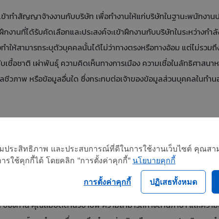
้เข้าทำสัญญาจ้างงานกับบริษัท เพื่อทำงานให้แก่บริษัทในฐานะพนักงา
งานที่ได้รับคัดเลือกและประสงค์จะเข้าฝึกงานกับบริษัทในระหว่างกำลั
ให้สามารถระบุตัวบุคคลนั้นได้ไม่ว่าทางตรงหรือทางอ้อม แต่ไม่รวมถึง
เชื้อชาติ เผ่าพันธุ์ ความคิดเห็นทางการเมือง ความเชื่อในลัทธิศา
ลชีวภาพ หรือข้อมูลอื่นใด ซึ่งกระทบต่อเจ้าของข้อมูลส่วนบุคคลในทำ
นี้ โดยอาจแตกต่างกัน แล้วแต่กรณี และลักษณะของกิจกรรมที่บริษัทจำ
อเพิ่มประสิทธิภาพ และประสบการณ์ที่ดีในการใช้งานเว็บไซต์ คุณสาม
พศ น้ำหนัก ส่วนสูง หมายเลขบัตรประจำตัวประชาชน รูปถ่าย ลายมือช
ใช้คุกกี้ได้ โดยคลิก "การตั้งค่าคุกกี้"
นโยบายคุกกี้
ู้ใช้สำหรับไลน์แอปพลิเคชัน (Line ID) ข้อมูลในเฟสบุ๊คที่ตั้งค่าเป็นสา
การตั้งค่าคุกกี้
ปฏิเสธทั้งหมด
ื่อสถาบัน คณะ สาขาวิชา และปีที่จบ ผลการศึกษา ผลการทดสอบ ประวัติ
 ของท่าน คุณสมบัติด้านวิชาชีพ ความสามารถทางด้านภาษา และความ