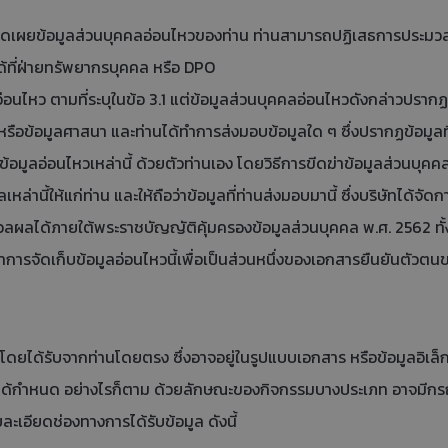
 เปิดเผยข้อมูลส่วนบุคคลอ่อนไหวของท่าน ท่านสามารถปฏิเสธการประ
้ที่ฝ่ายทรัพยากรบุคคล หรือ DPO
อนไหว ตามที่ระบุในข้อ 3.1 แต่ข้อมูลส่วนบุคคลอ่อนไหวดังกล่าวปรากฏ
ิต หรือข้อมูลศาสนา และท่านได้ทำการส่งมอบข้อมูลใด ๆ ซึ่งปรากฏข้อมูลที่
ดข้อมูลอ่อนไหวเหล่านี้ ด้วยตัวท่านเอง โดยวิธีการขีดฆ่าข้อมูลส่วนบุ
่านี้ให้แก่ท่าน และให้ถือว่าข้อมูลที่ท่านส่งมอบมานี้ ซึ่งบริษัทได้จั
ลได้ภายใต้พระราชบัญญัติคุ้มครองข้อมูลส่วนบุคคล พ.ศ. 2562 ทั้งน
ำการจัดเก็บข้อมูลอ่อนไหวนี้เพื่อเป็นส่วนหนึ่งของเอกสารยืนยันตัวตนข
ได้รับจากท่านโดยตรง ซึ่งอาจอยู่ในรูปแบบเอกสาร หรือข้อมูลอิเล็กท
ได้กำหนด อย่างไรก็ตาม ด้วยลักษณะของกิจกรรมบางประเภท อาจมีกรณี
ายละเอียดช่องทางการได้รับข้อมูล ดังนี้