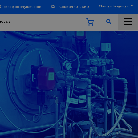
Change language
info@boonyium.com
Counter : 312669
ct us