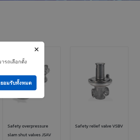
ารถเลือกตั้ง
ยอมรับทั้งหมด
Safety overpressure
Safety relief valve VSBV
slam shut valves JSAV