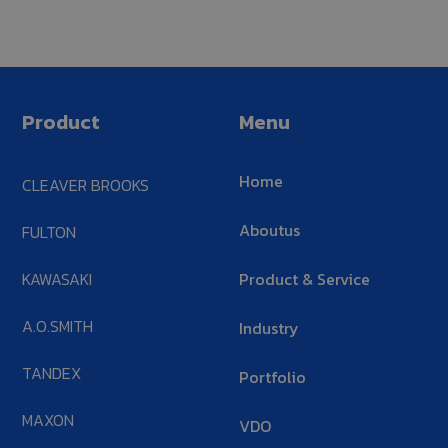
Product
Menu
Home
CLEAVER BROOKS
Aboutus
FULTON
KAWASAKI
Product & Service
A.O.SMITH
Industry
TANDEX
Portfolio
MAXON
VDO