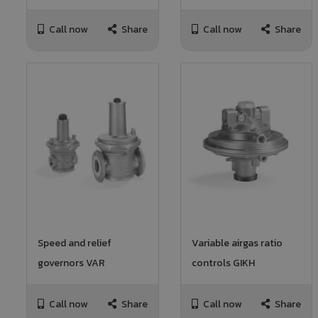
Call now
Share
Call now
Share
Speed and relief
Variable airgas ratio
governors VAR
controls GIKH
Call now
Share
Call now
Share