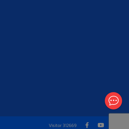
Visitor
312669