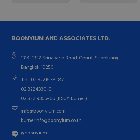
BOONYIUM AND ASSOCIATES LTD.
1314-1322 Srinakarin Road, Onnut, Suanluang
Bangkok 10250
Tel : 02 3221678-87
02 3224330-3
02 322 9365-66 (แผนก burner)
info@boonyium.com
burnerinfo@boonyium.co.th
@boonyium