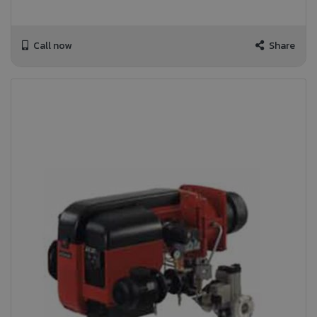
Call now
Share