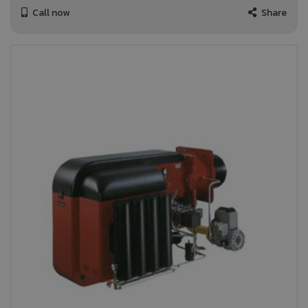
Call now
Share