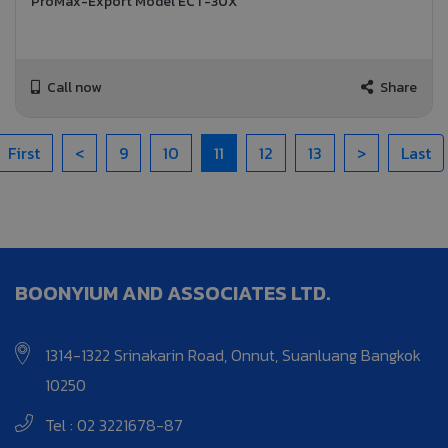
ProMax-Export Model ECT-30X
Call now
Share
First
<
9
10
11
12
13
>
Last
BOONYIUM AND ASSOCIATES LTD.
1314-1322 Srinakarin Road, Onnut, Suanluang Bangkok
10250
Tel : 02 3221678-87