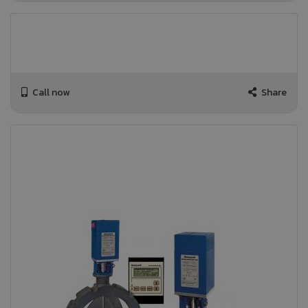
Call now
Share