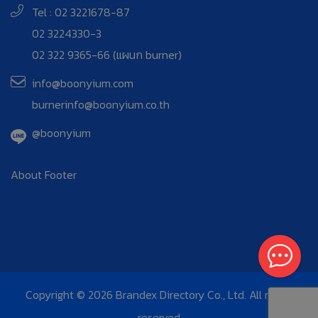
Tel : 02 3221678-87
02 3224330-3
02 322 9365-66 (แผนก burner)
info@boonyium.com
burnerinfo@boonyium.co.th
@boonyium
About Footer
Copyright © 2026 Brandex Directory Co., Ltd. All rights
reserved