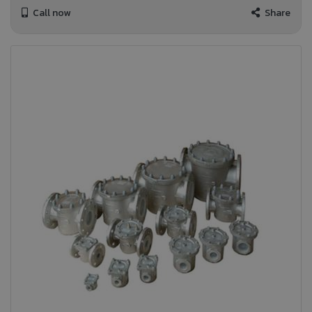
Call now
Share