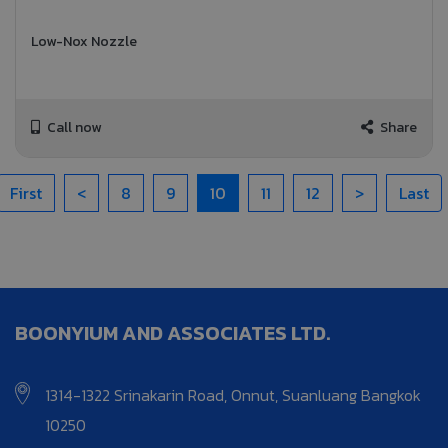
Low-Nox Nozzle
Call now
Share
First
<
8
9
10
11
12
>
Last
BOONYIUM AND ASSOCIATES LTD.
1314-1322 Srinakarin Road, Onnut, Suanluang Bangkok
10250