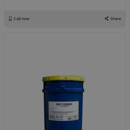
Call now
Share