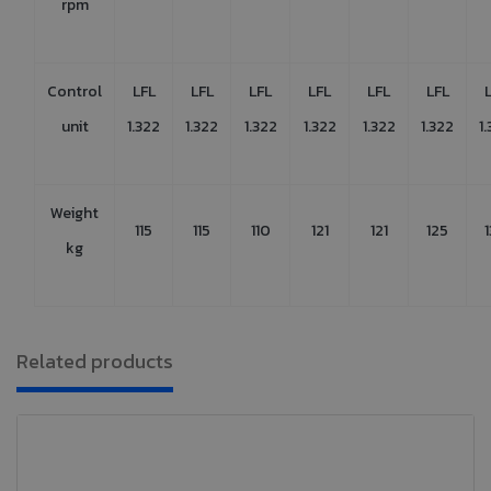
rpm
Control
LFL
LFL
LFL
LFL
LFL
LFL
unit
1.322
1.322
1.322
1.322
1.322
1.322
1
Weight
115
115
110
121
121
125
kg
Related products