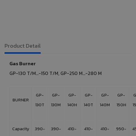
Product Detail
Gas Burner
GP-130 T/M...-150 T/M, GP-250 M...-280 M
GP-
GP-
GP-
GP-
GP-
GP-
G
BURNER
130T
130M
140H
140T
140M
150H
1
Capacity
390-
390-
410-
410-
410-
950-
4