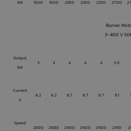
kW
1500
1500
2350
2350
2350
2700
2
Burner Mot
3-400 V 50
Output
3
3
4
4
4
5.5
kW
Current
6.2
6.2
8.7
8.7
8.7
11.1
A
Speed
2880
2880
2900
2900
2900
2910
2