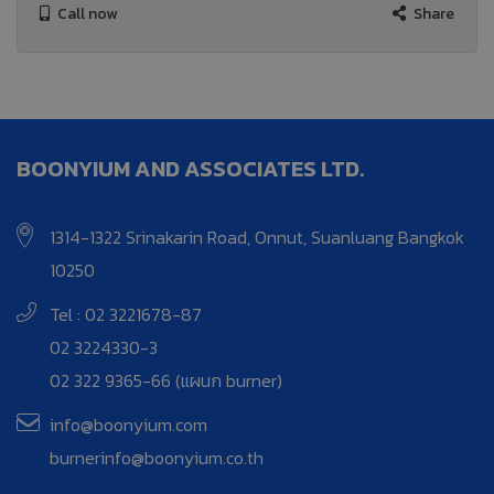
Call now
Share
BOONYIUM AND ASSOCIATES LTD.
1314-1322 Srinakarin Road, Onnut, Suanluang Bangkok
10250
Tel : 02 3221678-87
02 3224330-3
02 322 9365-66 (แผนก burner)
info@boonyium.com
burnerinfo@boonyium.co.th