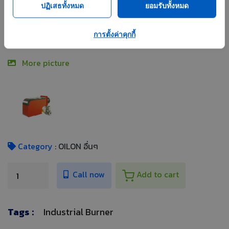
ปฏิเสธทั้งหมด
ยอมรับทั้งหมด
Industrial Burner
Share
การตั้งค่าคุกกี้
More picture
Category
: OILON อื่นๆ
Call now
Add to cart
Tags :
Industrial Burner