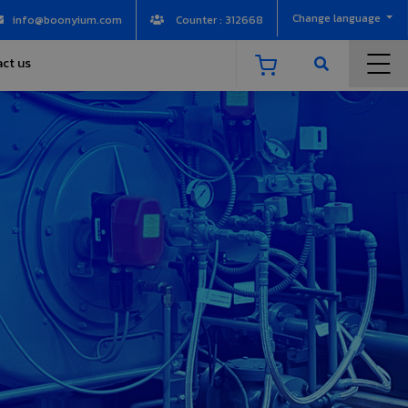
Change language
info@boonyium.com
Counter : 312668
ct us