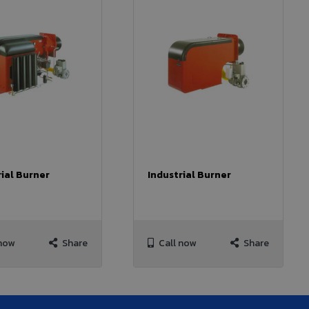
rial Burner
Industrial Burner
now
Share
Call now
Share