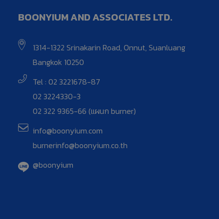
BOONYIUM AND ASSOCIATES LTD.
1314-1322 Srinakarin Road, Onnut, Suanluang
Bangkok 10250
Tel : 02 3221678-87
02 3224330-3
02 322 9365-66 (แผนก burner)
info@boonyium.com
burnerinfo@boonyium.co.th
@boonyium