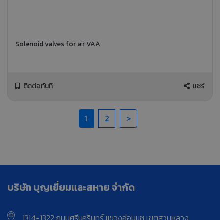
Solenoid valves for air VAA
ติดต่อทันที
แชร์
1
2
>
บริษัท บุญเยี่ยมและสหาย จำกัด
1314-1322 ถนนศรีนครินทร์ แขวงอ่อนนุช เขตสวนหลวง