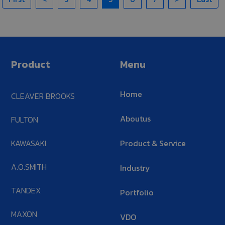
Product
Menu
Home
CLEAVER BROOKS
Aboutus
FULTON
KAWASAKI
Product & Service
A.O.SMITH
Industry
TANDEX
Portfolio
MAXON
VDO