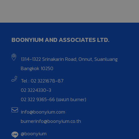
BOONYIUM AND ASSOCIATES LTD.
1314-1322 Srinakarin Road, Onnut, Suanluang
Bangkok 10250
Tel : 02 3221678-87
02 3224330-3
02 322 9365-66 (แผนก burner)
info@boonyium.com
burnerinfo@boonyium.co.th
@boonyium