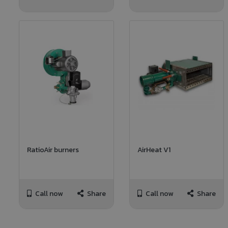
RatioAir burners
AirHeat V1
Call now
Share
Call now
Share