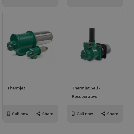
Thermjet
Thermjet Self-
Recuperative
Call now
Share
Call now
Share