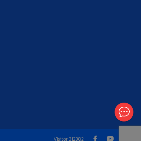
Visitor
312382