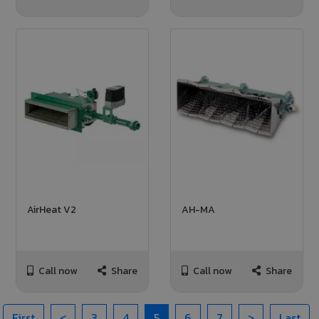
AirHeat V2
AH-MA
Call now
Share
Call now
Share
First
<
3
4
5
6
7
>
Last