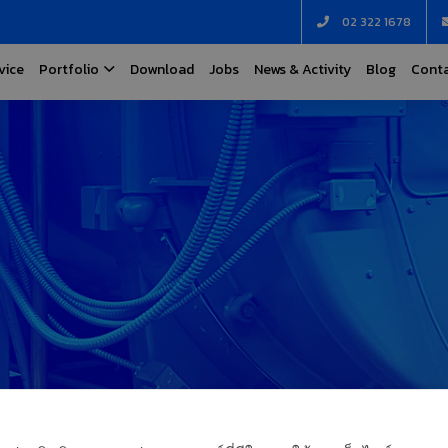
02 322 1678
vice
Portfolio
Download
Jobs
News & Activity
Blog
Conta