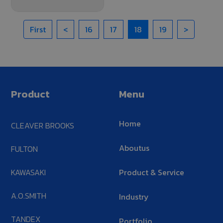
First
<
16
17
18
19
>
Product
Menu
Home
CLEAVER BROOKS
Aboutus
FULTON
KAWASAKI
Product & Service
A.O.SMITH
Industry
TANDEX
Portfolio