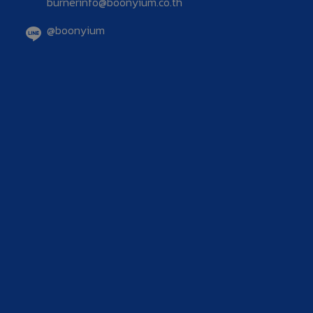
burnerinfo@boonyium.co.th
@boonyium