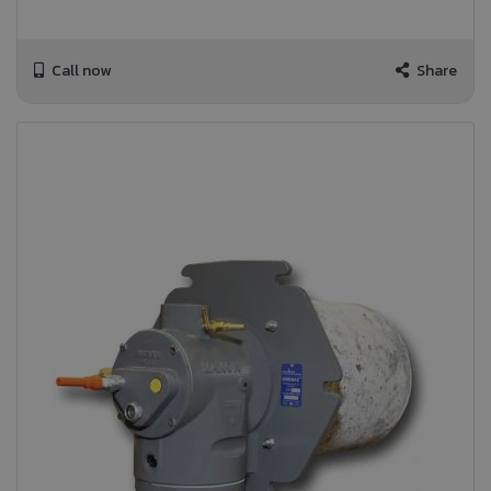
Call now
Share