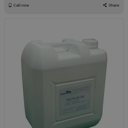
Call now
Share