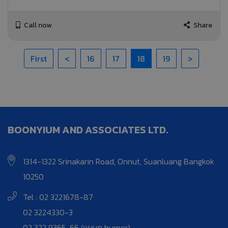
Call now
Share
First
<
16
17
18
19
>
BOONYIUM AND ASSOCIATES LTD.
1314-1322 Srinakarin Road, Onnut, Suanluang Bangkok
10250
Tel : 02 3221678-87
02 3224330-3
02 322 9365-66 (แผนก burner)