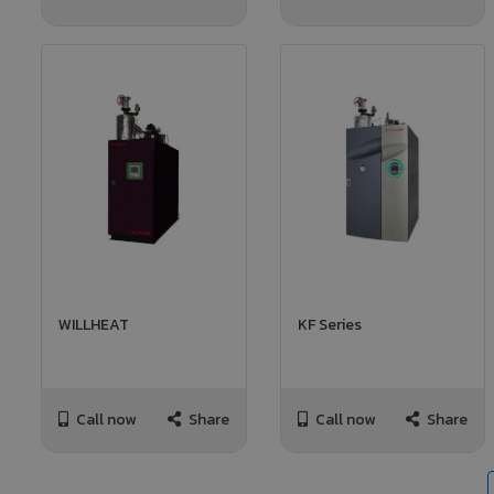
WILLHEAT
KF Series
Call now
Share
Call now
Share