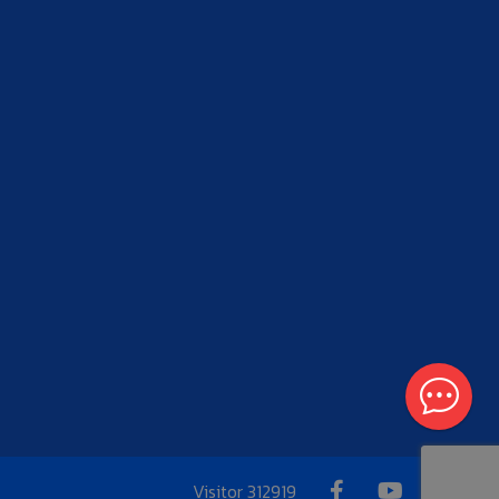
Visitor
312919