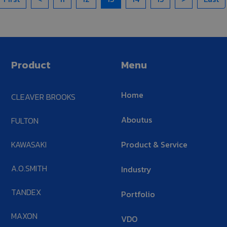
Product
Menu
Home
CLEAVER BROOKS
Aboutus
FULTON
KAWASAKI
Product & Service
A.O.SMITH
Industry
TANDEX
Portfolio
MAXON
VDO