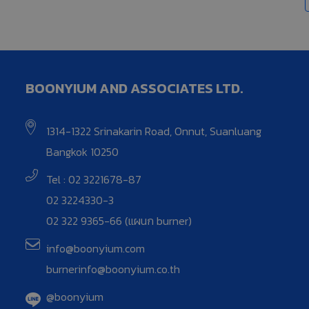
BOONYIUM AND ASSOCIATES LTD.
1314-1322 Srinakarin Road, Onnut, Suanluang
Bangkok 10250
Tel : 02 3221678-87
02 3224330-3
02 322 9365-66 (แผนก burner)
info@boonyium.com
burnerinfo@boonyium.co.th
@boonyium