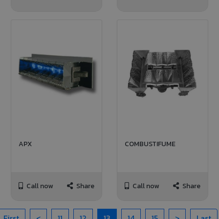
APX
COMBUSTIFUME
Call now
Share
Call now
Share
First
<
11
12
13
14
15
>
Last