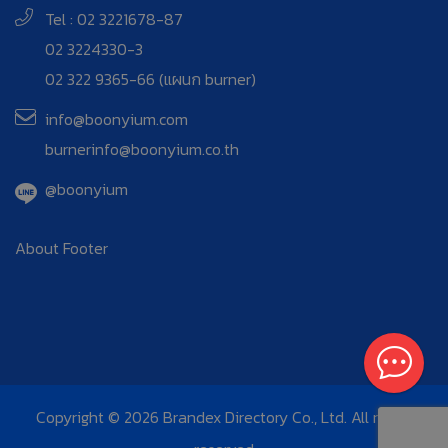
Tel : 02 3221678-87
02 3224330-3
02 322 9365-66 (แผนก burner)
info@boonyium.com
burnerinfo@boonyium.co.th
@boonyium
About Footer
Copyright © 2026 Brandex Directory Co., Ltd. All rights