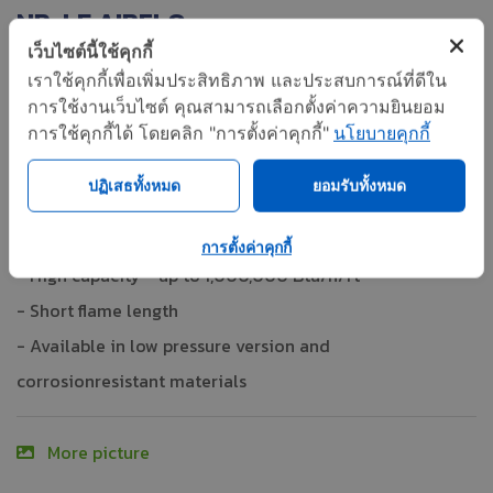
NP-LE AIRFLO
เว็บไซต์นี้ใช้คุกกี้
Share
เราใช้คุกกี้เพื่อเพิ่มประสิทธิภาพ และประสบการณ์ที่ดีใน
- Designed for direct-fired make-up air and process
การใช้งานเว็บไซต์ คุณสามารถเลือกตั้งค่าความยินยอม
การใช้คุกกี้ได้ โดยคลิก "การตั้งค่าคุกกี้"
นโยบายคุกกี้
applications
- Improved emissions performance over MAXON’s
ปฏิเสธทั้งหมด
ยอมรับทั้งหมด
standard “NP” AIRFLO® Burner, with significantly lower
levels of CO and NO2
การตั้งค่าคุกกี้
- High capacity - up to 1,000,000 Btu/h/ft
- Short flame length
- Available in low pressure version and
corrosionresistant materials
More picture