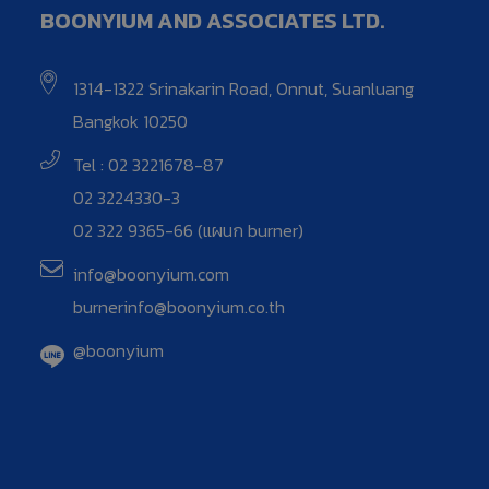
BOONYIUM AND ASSOCIATES LTD.
1314-1322 Srinakarin Road, Onnut, Suanluang
Bangkok 10250
Tel : 02 3221678-87
02 3224330-3
02 322 9365-66 (แผนก burner)
info@boonyium.com
burnerinfo@boonyium.co.th
@boonyium