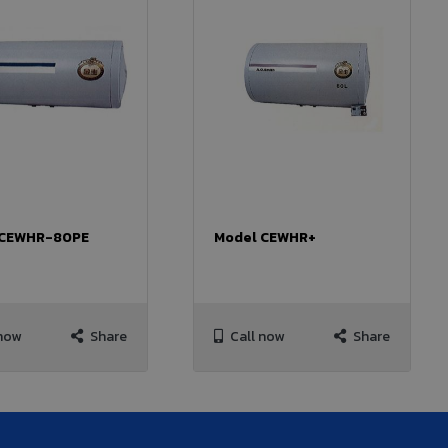
 CEWHR-80PE
Model CEWHR+
now
Share
Call now
Share