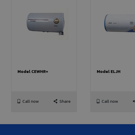
Model CEWHR+
Model ELJH
Call now
Share
Call now