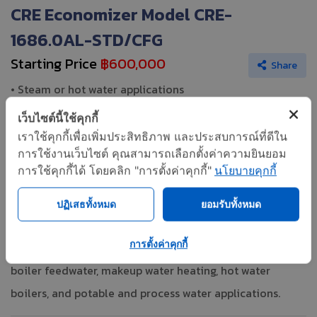
CRE Economizer Model CRE-
1686.0AL-STD/CFG
Starting Price
฿600,000
Share
• Steam or hot water applications
• Non-condensing economizer
เว็บไซต์นี้ใช้คุกกี้
• Preheats boiler feedwater
เราใช้คุกกี้เพื่อเพิ่มประสิทธิภาพ และประสบการณ์ที่ดีใน
การใช้งานเว็บไซต์ คุณสามารถเลือกตั้งค่าความยินยอม
• Boilers up to 2,500 HP
การใช้คุกกี้ได้ โดยคลิก "การตั้งค่าคุกกี้"
นโยบายคุกกี้
• Accomodates all boiler design pressures
ปฏิเสธทั้งหมด
ยอมรับทั้งหมด
The CRE Rectangular Economizer can be utilized up to
การตั้งค่าคุกกี้
2,500 HP for capturing the waste heat and preheating
boiler feedwater, makeup water heating, hot water
boilers, and potable and process water applications.