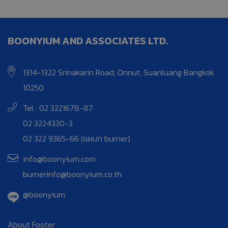
BOONYIUM AND ASSOCIATES LTD.
1314-1322 Srinakarin Road, Onnut, Suanluang Bangkok
10250
Tel : 02 3221678-87
02 3224330-3
02 322 9365-66 (แผนก burner)
info@boonyium.com
burnerinfo@boonyium.co.th
@boonyium
About Footer