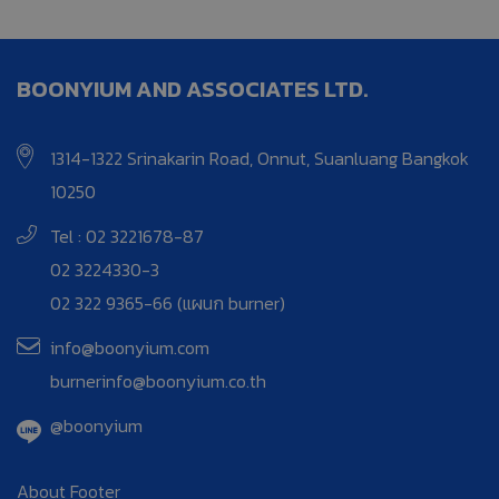
BOONYIUM AND ASSOCIATES LTD.
1314-1322 Srinakarin Road, Onnut, Suanluang Bangkok
10250
Tel : 02 3221678-87
02 3224330-3
02 322 9365-66 (แผนก burner)
info@boonyium.com
burnerinfo@boonyium.co.th
@boonyium
About Footer