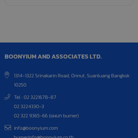
BOONYIUM AND ASSOCIATES LTD.
1314-1322 Srinakarin Road, Onnut, Suanluang Bangkok
10250
Tel : 02 3221678-87
02 3224330-3
02 322 9365-66 (แผนก burner)
info@boonyium.com
burnerinfo@boonyium.co.th