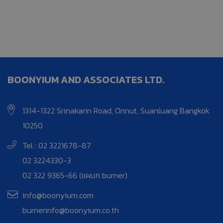
BOONYIUM AND ASSOCIATES LTD.
1314-1322 Srinakarin Road, Onnut, Suanluang Bangkok
10250
Tel : 02 3221678-87
02 3224330-3
02 322 9365-66 (แผนก burner)
info@boonyium.com
burnerinfo@boonyium.co.th