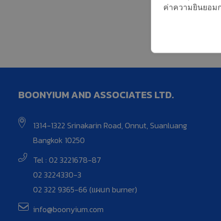
ค่าความยินยอมการ
BOONYIUM AND ASSOCIATES LTD.
1314-1322 Srinakarin Road, Onnut, Suanluang
Bangkok 10250
Tel : 02 3221678-87
02 3224330-3
02 322 9365-66 (แผนก burner)
info@boonyium.com