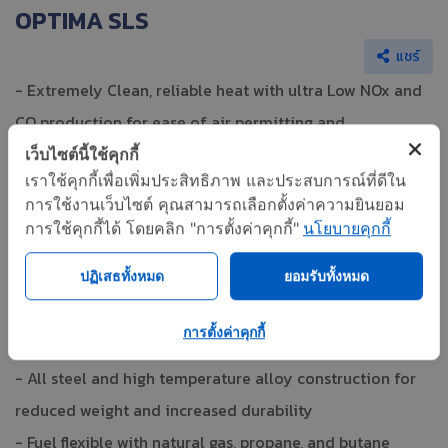
OPTIMA SLS
แชร์
- Extremely Clean, reliable heat with ultra Low NOx and
CO production for ease of air permitting and
environmental compliance
เว็บไซต์นี้ใช้คุกกี้
เราใช้คุกกี้เพื่อเพิ่มประสิทธิภาพ และประสบการณ์ที่ดีใน
- Large capacity heat releases with a compact, robust
การใช้งานเว็บไซต์ คุณสามารถเลือกตั้งค่าความยินยอม
flame geometry
การใช้คุกกี้ได้ โดยคลิก "การตั้งค่าคุกกี้"
นโยบายคุกกี้
- Intelligent ratio control for reliable operation and
ปฏิเสธทั้งหมด
ยอมรับทั้งหมด
optimal fuel efficiency
- Direct factory operational support with optional
การตั้งค่าคุกกี้
communication gateway
- All steel and high temperature alloy construction for
reduced weight and increased durability
- Fuel flexible with natural gas, propane, and butane