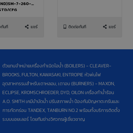
W(IND)SM-7-260-
STD/CFG
ทันที
แชร์
ติดต่อทันที
แชร์
ตัวแทนจำหน่ายเครื่องกำเนิดไอน้ำ (BOILERS) - CLEAVER-
BROOKS, FULTON, KAWASAKI, ENTROPIE หัวพ่นไฟ
อุตสาหกรรมสำหรับเตาหลอม, เตาอบ (BURNERS) - MAXON,
ECLIPSE, KROMSCHROEDER, DYD, OILON เครื่องทำน้ำร้อน
A.O. SMITH เคมีบำบัดน้ำ ปรับสภาพน้ำ ป้องกันปัญหาตะกรันและ
การกัดกร่อน TANDEX, TANBURN NO.2 พร้อมทั้งบริการติดตั้ง
ระบบบอยเลอร์ โดยทีมช่างวิศวกรผู้เชี่ยวชาญ