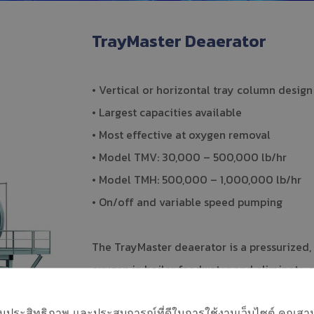
TrayMaster Deaerator
• Vertical or horizontal tray column design
• Largest capacities available
• Most effective at oxygen removal
• Model TMV: 30,000 – 500,000 lb/hr
• Model TMH: 500,000 – 1,000,000 lb/hr
• On/off and variable speed pumping
The TrayMaster deaerator is a pressurized
oxygen in boiler feedwater and eliminate ca
horizontal tray configurations.
อเพิ่มประสิทธิภาพ และประสบการณ์ที่ดีในการใช้งานเว็บไซต์ คุณสาม