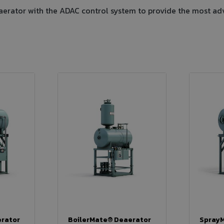
aerator with the ADAC control system to provide the most ad
erator
BoilerMate® Deaerator
SprayM