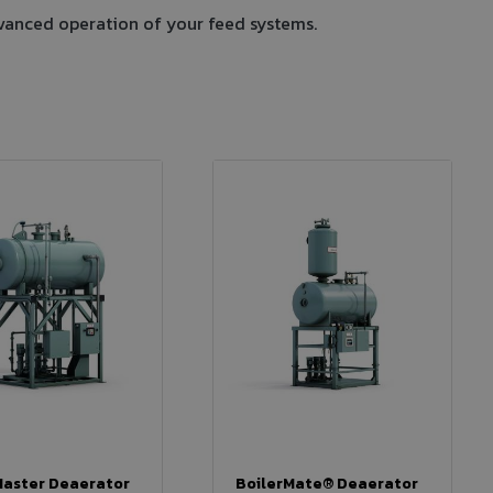
vanced operation of your feed systems.
aster Deaerator
BoilerMate® Deaerator