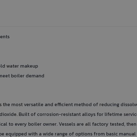
ents
cold water makeup
meet boiler demand
e most versatile and efficient method of reducing dissolved
dioxide. Built of corrosion-resistant alloys for lifetime serv
al to every boiler owner. Vessels are all factory tested, t
n be equipped with a wide range of options from basic manual