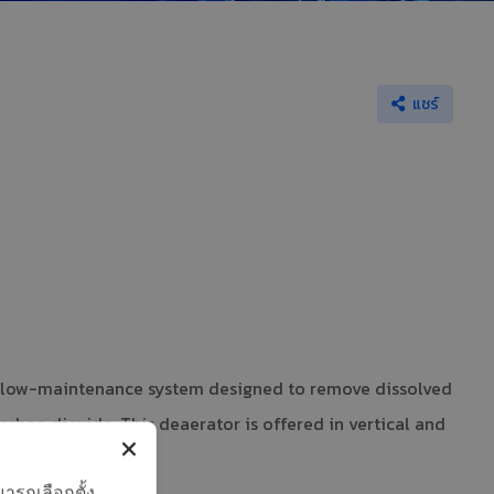
แชร์
, low-maintenance system designed to remove dissolved
rbon dioxide. This deaerator is offered in vertical and
ารถเลือกตั้ง