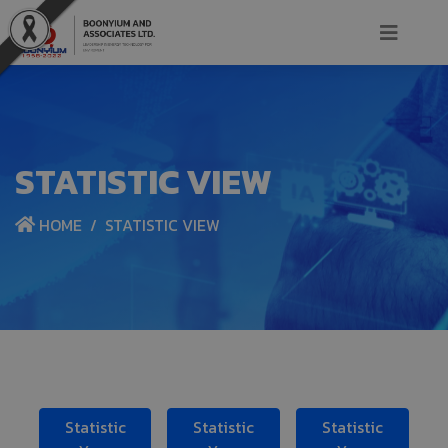
STATISTIC VIEW
HOME
STATISTIC VIEW
Statistic
Statistic
Statistic